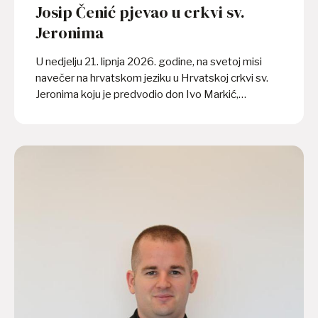
Josip Čenić pjevao u crkvi sv.
Jeronima
U nedjelju 21. lipnja 2026. godine, na svetoj misi
navečer na hrvatskom jeziku u Hrvatskoj crkvi sv.
Jeronima koju je predvodio don Ivo Markić,
svećenik Dubrovačke biskupije i član Zavoda sv.
Jeronima, pjevao je gitarist i kantautor Josip Čenić.
Nakon svete mise, on je u crkvi otpjevao i nekoliko
pjesama kao kratki prigodni koncert. Program su
organizirali Papinski hrvatski zavod sv. Jeronima i
Hrvatska matica iseljenika Dubrovnik. Dva dana
prije, u petak 19. lipnja, u rimskoj galeriji “Il
Collezionista” Hrvatska matica iseljenika Dubrovnik
otvorila je izložbu pod nazivom “Grad, míri i nebeski
nemiri”.