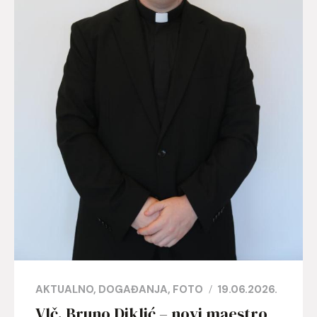
AKTUALNO
DOGAĐANJA
FOTO
19.06.2026.
Vlč. Bruno Diklić – novi maestro