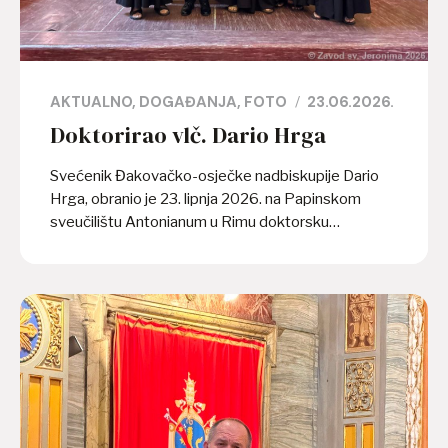
AKTUALNO
DOGAĐANJA
FOTO
23.06.2026.
Doktorirao vlč. Dario Hrga
Svećenik Đakovačko-osječke nadbiskupije Dario
Hrga, obranio je 23. lipnja 2026. na Papinskom
sveučilištu Antonianum u Rimu doktorsku
disertaciju iz kanonskoga prava. Naslov doktorske
disertacije je „Analisi giuridico-pastorale
dell’istituto dei padrini nel CIC 1983 con speciale
riferimento de lege lata e de iure condendo nella
Conferenza Episcopale Croata“. Ispitnu komisiju za
obranu doktorske disertacije činili su: prof. Michele
Sardella, OFM, kao mentor, prof. Alexis Roland
Akouété Lawson, OFM, kao prvi sumentor i prof.
Nicola Violante, OFM, kao drugi sumentor. Obrani