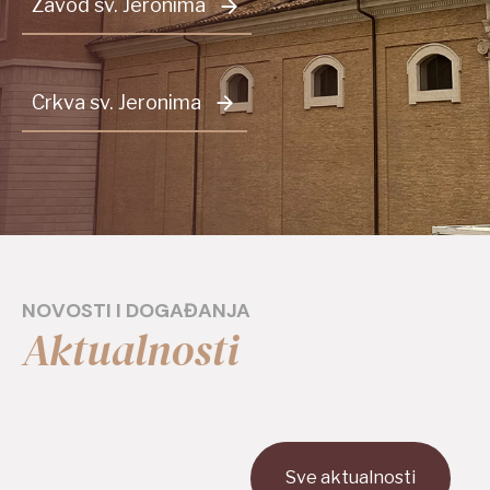
Zavod sv. Jeronima
HR
EN
Crkva sv. Jeronima
FR
DE
IT
NOVOSTI I DOGAĐANJA
KO
Aktualnosti
PL
ES
Sve aktualnosti