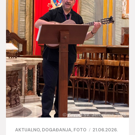
doktorata prisustvovali su roditelji vlč. Darija, Antun i
Branka Hrga, sestra Darija Vračević s obitelji, mons.
Đuro Hranić, nadbiskup i metropolit đakovačko-
osječki,...
AKTUALNO
DOGAĐANJA
FOTO
21.06.2026.