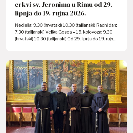
crkvi sv. Jeronima u Rimu od 29.
lipnja do 19. rujna 2026.
Nedjelja: 9.30 (hrvatski) 10.30 (talijanski) Radni dan:
7.30 (talijanski) Velika Gospa – 15. kolovoza: 9.30
(hrvatski) 10.30 (talijanski) Od 29. lipnja do 19. rujna
2026. crkva je otvorena od 7.00 – 8.00 sati ujutro.
Hodočasničke grupe koje žele slaviti svetu Misu na
hrvatskome jeziku tijekom mjeseca srpnja i
kolovoza neka se jave na mail:
collegium.croaticum@gmail.com Od nedjelje 20.
rujna 2026. započinje redoviti raspored svetih misa.