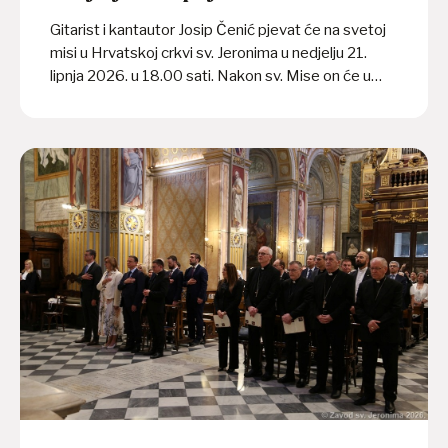
Gitarist i kantautor Josip Čenić pjevat će na svetoj
misi u Hrvatskoj crkvi sv. Jeronima u nedjelju 21.
lipnja 2026. u 18.00 sati. Nakon sv. Mise on će u
crkvi održati i kratki prigodni koncert. Program
organiziraju Papinski hrvatski zavod sv. Jeronima i
Hrvatska matica iseljenika Dubrovnik.