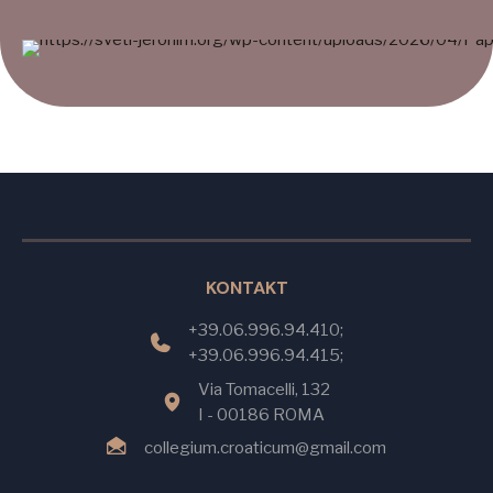
KONTAKT
+39.06.996.94.410;
+39.06.996.94.415;
Via Tomacelli, 132
I - 00186 ROMA
collegium.croaticum@gmail.com