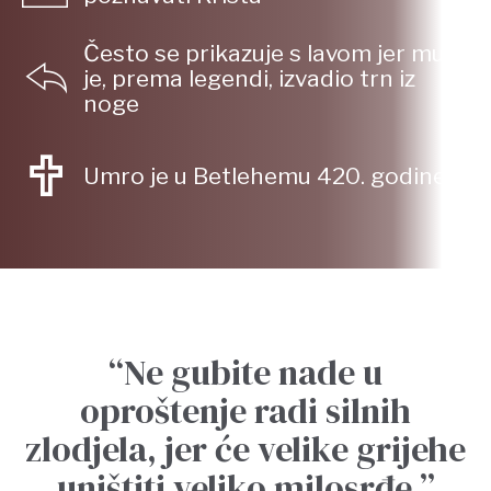
Često se prikazuje s lavom jer mu
je, prema legendi, izvadio trn iz
noge
Umro je u Betlehemu 420. godine
ez
“Ne gubite nade u
oproštenje radi silnih
i
zlodjela, jer će velike grijehe
t
uništiti veliko milosrđe.”