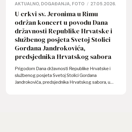
AKTUALNO
DOGAĐANJA
FOTO
27.05.2026.
U crkvi sv. Jeronima u Rimu
održan koncert u povodu Dana
državnosti Republike Hrvatske i
službenog posjeta Svetoj Stolici
Gordana Jandrokovića,
predsjednika Hrvatskog sabora
Prigodom Dana državnosti Republike Hrvatske i
službenog posjeta Svetoj Stolici Gordana
Jandrokovića, predsjednika Hrvatskog sabora, u
organizaciji Veleposlanstva Republike Hrvatske pri
Svetoj Stolici, Veleposlanstva Republike Hrvatske
u Talijanskoj Republici i Papinskog hrvatskog
zavoda sv. Jeronima, u utorak 26. svibnja u
Hrvatskoj crkvi sv. Jeronima u Rimu održan je
koncert na kojem su nastupile Eva Kirchmayer Bilić
na orguljama i mezzosopran Emilia Rukavina. Na