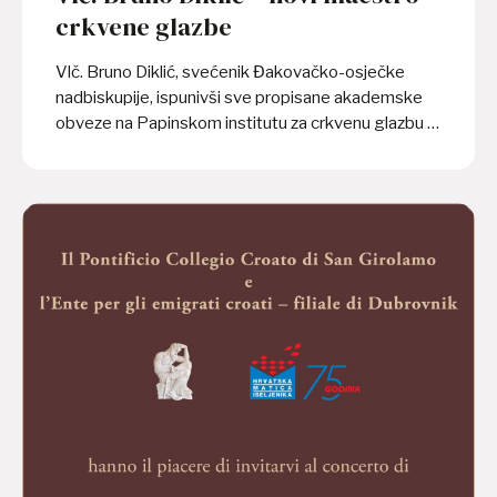
crkvene glazbe
Vlč. Bruno Diklić, svećenik Đakovačko-osječke
nadbiskupije, ispunivši sve propisane akademske
obveze na Papinskom institutu za crkvenu glazbu u
Rimu, u petak, 19. lipnja 2026. magistrirao je iz
područja crkvene glazbe, smjer zborsko dirigiranje
te, prema talijanskim standardima visokoškolskog
glazbenog obrazovanja, postigao titulu maestra
crkvene glazbe. Završni ispit sastojao se od dva
glavna dijela. Praktični dio ispita održan je na
završetku ljetnog semestra, odnosno u utorak, 26.
svibnja u bazilici sv. Apolinarija u Rimu kao javni
ispitni koncert. Tom prigodom vlč. Diklić dirigirao je
komornim orkestrom i mješovitim zborom
Papinskog instituta za crkvenu glazbu, a izvedena
je Missa brevis in G (KV...