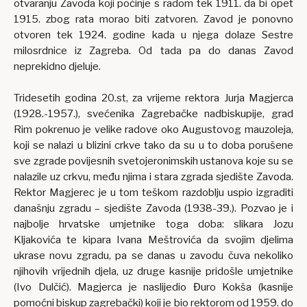
otvaranju Zavoda koji počinje s radom tek 1911. da bi opet
1915. zbog rata morao biti zatvoren. Zavod je ponovno
otvoren tek 1924. godine kada u njega dolaze Sestre
milosrdnice iz Zagreba. Od tada pa do danas Zavod
neprekidno djeluje.
Tridesetih godina 20.st, za vrijeme rektora Jurja Magjerca
(1928.-1957.), svećenika Zagrebačke nadbiskupije, grad
Rim pokrenuo je velike radove oko Augustovog mauzoleja,
koji se nalazi u blizini crkve tako da su u to doba porušene
sve zgrade povijesnih svetojeronimskih ustanova koje su se
nalazile uz crkvu, među njima i stara zgrada sjedište Zavoda.
Rektor Magjerec je u tom teškom razdoblju uspio izgraditi
današnju zgradu – sjedište Zavoda (1938-39.). Pozvao je i
najbolje hrvatske umjetnike toga doba: slikara Jozu
Kljakovića te kipara Ivana Meštrovića da svojim djelima
ukrase novu zgradu, pa se danas u zavodu čuva nekoliko
njihovih vrijednih djela, uz druge kasnije pridošle umjetnike
(Ivo Dulčić). Magjerca je naslijedio Đuro Kokša (kasnije
pomoćni biskup zagrebački) koji je bio rektorom od 1959. do