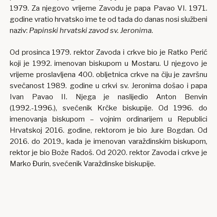
1979. Za njegovo vrijeme Zavodu je papa Pavao VI. 1971.
godine vratio hrvatsko ime te od tada do danas nosi službeni
naziv:
Papinski hrvatski zavod sv. Jeronima
.
Od prosinca 1979. rektor Zavoda i crkve bio je Ratko Perić
koji je 1992. imenovan biskupom u Mostaru. U njegovo je
vrijeme proslavljena 400. obljetnica crkve na čiju je završnu
svečanost 1989. godine u crkvi sv. Jeronima došao i papa
Ivan Pavao II. Njega je naslijedio Anton Benvin
(1992.-1996.), svećenik Krčke biskupije. Od 1996. do
imenovanja biskupom – vojnim ordinarijem u Republici
Hrvatskoj 2016. godine, rektorom je bio Jure Bogdan. Od
2016. do 2019., kada je imenovan varaždinskim biskupom,
rektor je bio Bože Radoš. Od 2020. rektor Zavoda i crkve je
Marko Đurin, svećenik Varaždinske biskupije.