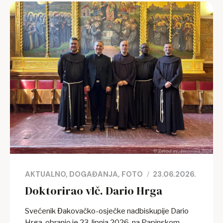
kolovoza neka se jave na mail:
collegium.croaticum@gmail.com Od nedjelje 20.
rujna 2026. započinje redoviti raspored svetih misa.
AKTUALNO
DOGAĐANJA
FOTO
23.06.2026.
Doktorirao vlč. Dario Hrga
Svećenik Đakovačko-osječke nadbiskupije Dario
Hrga, obranio je 23. lipnja 2026. na Papinskom