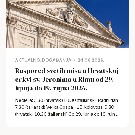
AKTUALNO
DOGAĐANJA
24.06.2026.
Raspored svetih misa u Hrvatskoj
crkvi sv. Jeronima u Rimu od 29.
lipnja do 19. rujna 2026.
Nedjelja: 9.30 (hrvatski) 10.30 (talijanski) Radni dan:
7.30 (talijanski) Velika Gospa – 15. kolovoza: 9.30
(hrvatski) 10.30 (talijanski) Od 29. lipnja do 19. rujna
2026. crkva je otvorena od 7.00 – 8.00 sati ujutro.
Hodočasničke grupe koje žele slaviti svetu Misu na
hrvatskome jeziku tijekom mjeseca srpnja i