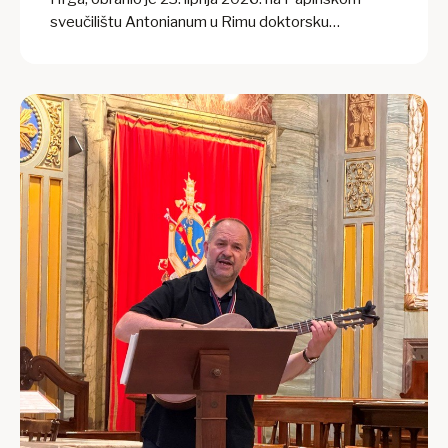
sveučilištu Antonianum u Rimu doktorsku
disertaciju iz kanonskoga prava. Naslov doktorske
disertacije je „Analisi giuridico-pastorale
dell’istituto dei padrini nel CIC 1983 con speciale
riferimento de lege lata e de iure condendo nella
Conferenza Episcopale Croata“. Ispitnu komisiju za
obranu doktorske disertacije činili su: prof. Michele
Sardella, OFM, kao mentor, prof. Alexis Roland
Akouété Lawson, OFM, kao prvi sumentor i prof.
Nicola Violante, OFM, kao drugi sumentor. Obrani
doktorata prisustvovali su roditelji vlč. Darija, Antun i
Branka Hrga, sestra Darija Vračević s obitelji, mons.
Đuro Hranić, nadbiskup i metropolit đakovačko-
osječki,...