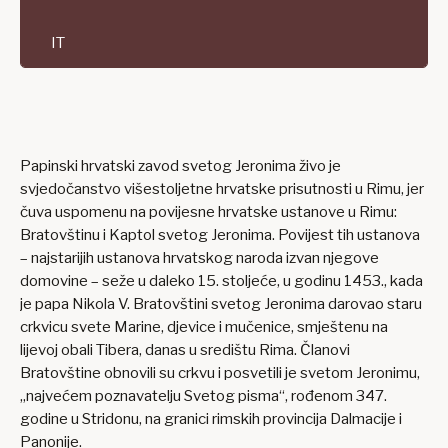
IT
Papinski hrvatski zavod svetog Jeronima živo je
svjedočanstvo višestoljetne hrvatske prisutnosti u Rimu, jer
čuva uspomenu na povijesne hrvatske ustanove u Rimu:
Bratovštinu i Kaptol svetog Jeronima. Povijest tih ustanova
– najstarijih ustanova hrvatskog naroda izvan njegove
domovine – seže u daleko 15. stoljeće, u godinu 1453., kada
je papa Nikola V. Bratovštini svetog Jeronima darovao staru
crkvicu svete Marine, djevice i mučenice, smještenu na
lijevoj obali Tibera, danas u središtu Rima. Članovi
Bratovštine obnovili su crkvu i posvetili je svetom Jeronimu,
„najvećem poznavatelju Svetog pisma“, rođenom 347.
godine u Stridonu, na granici rimskih provincija Dalmacije i
Panonije.