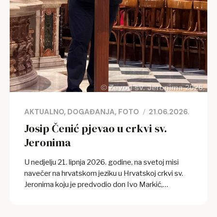
AKTUALNO
DOGAĐANJA
FOTO
21.06.2026.
Josip Čenić pjevao u crkvi sv.
Jeronima
U nedjelju 21. lipnja 2026. godine, na svetoj misi
navečer na hrvatskom jeziku u Hrvatskoj crkvi sv.
Jeronima koju je predvodio don Ivo Markić,
svećenik Dubrovačke biskupije i član Zavoda sv.
Jeronima, pjevao je gitarist i kantautor Josip Čenić.