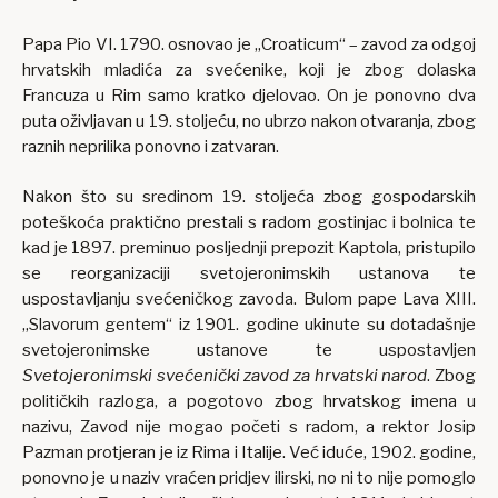
Papa Pio VI. 1790. osnovao je „Croaticum“ – zavod za odgoj
hrvatskih mladića za svećenike, koji je zbog dolaska
Francuza u Rim samo kratko djelovao. On je ponovno dva
puta oživljavan u 19. stoljeću, no ubrzo nakon otvaranja, zbog
raznih neprilika ponovno i zatvaran.
Nakon što su sredinom 19. stoljeća zbog gospodarskih
poteškoća praktično prestali s radom gostinjac i bolnica te
kad je 1897. preminuo posljednji prepozit Kaptola, pristupilo
se reorganizaciji svetojeronimskih ustanova te
uspostavljanju svećeničkog zavoda. Bulom pape Lava XIII.
„Slavorum gentem“ iz 1901. godine ukinute su dotadašnje
svetojeronimske ustanove te uspostavljen
Svetojeronimski svećenički zavod za hrvatski narod
. Zbog
političkih razloga, a pogotovo zbog hrvatskog imena u
nazivu, Zavod nije mogao početi s radom, a rektor Josip
Pazman protjeran je iz Rima i Italije. Već iduće, 1902. godine,
ponovno je u naziv vraćen pridjev ilirski, no ni to nije pomoglo