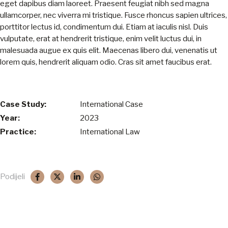
eget dapibus diam laoreet. Praesent feugiat nibh sed magna
ullamcorper, nec viverra mi tristique. Fusce rhoncus sapien ultrices,
HR
porttitor lectus id, condimentum dui. Etiam at iaculis nisl. Duis
vulputate, erat at hendrerit tristique, enim velit luctus dui, in
EN
malesuada augue ex quis elit. Maecenas libero dui, venenatis ut
lorem quis, hendrerit aliquam odio. Cras sit amet faucibus erat.
FR
DE
Case Study:
International Case
Year:
2023
IT
Practice:
International Law
KO
PL
Podijeli
ES