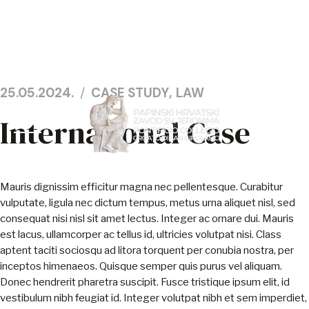
Skip
25.05.2024.
CASE STUDY
,
LAW
to
International Case
NASLOVNA
content
AKTUALNO
Mauris dignissim efficitur magna nec pellentesque. Curabitur
O ZAVODU
vulputate, ligula nec dictum tempus, metus urna aliquet nisl, sed
consequat nisi nisl sit amet lectus. Integer ac ornare dui. Mauris
MISE
est lacus, ullamcorper ac tellus id, ultricies volutpat nisi. Class
aptent taciti sociosqu ad litora torquent per conubia nostra, per
KONTAKT
inceptos himenaeos. Quisque semper quis purus vel aliquam.
Donec hendrerit pharetra suscipit. Fusce tristique ipsum elit, id
vestibulum nibh feugiat id. Integer volutpat nibh et sem imperdiet,
HR