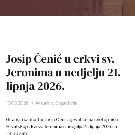
HR
EN
FR
Josip Čenić u crkvi sv.
DE
Jeronima u nedjelju 21.
IT
lipnja 2026.
KO
10.06.2026.
Aktualno
,
Događanja
PL
Gitarist i kantautor Josip Čenić pjevat će na svetoj misi u
ES
Hrvatskoj crkvi sv. Jeronima u nedjelju 21. lipnja 2026. u
18.00 sati.