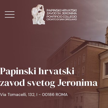
Skip
to
content
NASLOVNA
AKTUALNO
Papinski hrvatski
O ZAVODU
zavod svetog Jeronima
MISE
KONTAKT
Via Tomacelli, 132, I - 00186 ROMA
HR