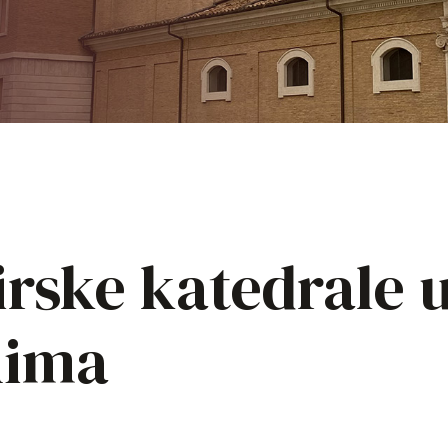
IT
KO
PL
ES
irske katedrale 
nima