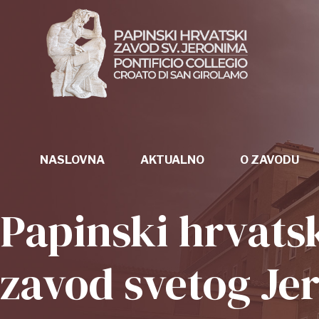
Skip
to
content
NASLOVNA
AKTUALNO
O ZAVODU
Papinski hrvats
zavod svetog Je