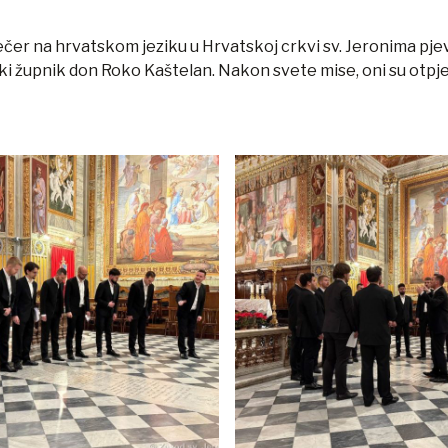
večer na hrvatskom jeziku u Hrvatskoj crkvi sv. Jeronima pjev
rski župnik don Roko Kaštelan. Nakon svete mise, oni su otpje