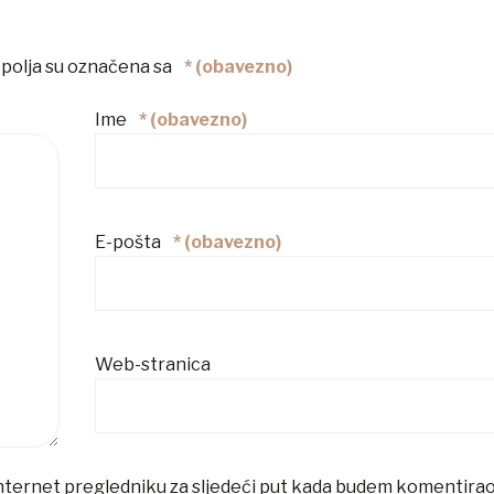
polja su označena sa
* (obavezno)
Ime
* (obavezno)
E-pošta
* (obavezno)
Web-stranica
nternet pregledniku za sljedeći put kada budem komentirao