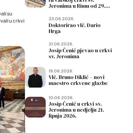
Jeronima u Rimu od 29.
lipnja do 19. rujna 2026.
ali su
23.06.2026.
vali u crkvi
Doktorirao vlč. Dario
Hrga
21.06.2026.
Josip Čenić pjevao u crkvi
sv. Jeronima
19.06.2026.
Vlč. Bruno Diklić – novi
maestro crkvene glazbe
10.06.2026.
Josip Čenić u crkvi sv.
Jeronima u nedjelju 21.
lipnja 2026.