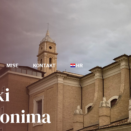
MISE
KONTAKT
HR
HR
ki
EN
ronima
FR
DE