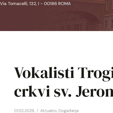
Via Tomacelli, 132, I - 00186 ROMA
Vokalisti Trog
crkvi sv. Jero
01.02.2026.
Aktualno
,
Događanja