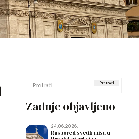
u
Pretraži:
Zadnje objavljeno
24.06.2026.
Raspored svetih misa u
Hrvatskoj crkvi sv.