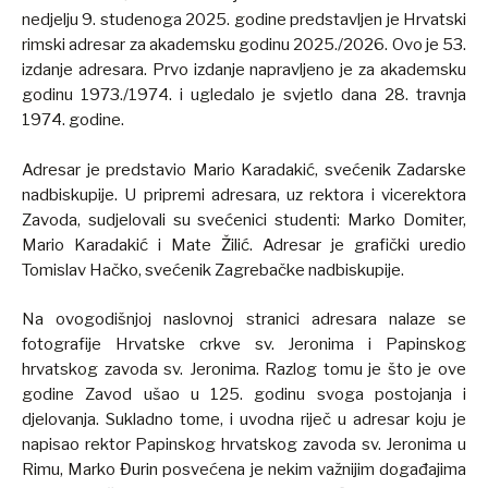
nedjelju 9. studenoga 2025. godine predstavljen je Hrvatski
rimski adresar za akademsku godinu 2025./2026. Ovo je 53.
izdanje adresara. Prvo izdanje napravljeno je za akademsku
godinu 1973./1974. i ugledalo je svjetlo dana 28. travnja
1974. godine.
Adresar je predstavio Mario Karadakić, svećenik Zadarske
nadbiskupije. U pripremi adresara, uz rektora i vicerektora
Zavoda, sudjelovali su svećenici studenti: Marko Domiter,
Mario Karadakić i Mate Žilić. Adresar je grafički uredio
Tomislav Hačko, svećenik Zagrebačke nadbiskupije.
Na ovogodišnjoj naslovnoj stranici adresara nalaze se
fotografije Hrvatske crkve sv. Jeronima i Papinskog
hrvatskog zavoda sv. Jeronima. Razlog tomu je što je ove
godine Zavod ušao u 125. godinu svoga postojanja i
djelovanja. Sukladno tome, i uvodna riječ u adresar koju je
napisao rektor Papinskog hrvatskog zavoda sv. Jeronima u
Rimu, Marko Đurin posvećena je nekim važnijim događajima