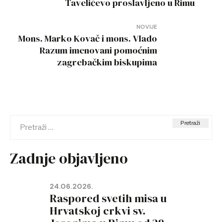
objava
Tavelićevo proslavljeno u Rimu
NOVIJE
Mons. Marko Kovač i mons. Vlado
Razum imenovani pomoćnim
zagrebačkim biskupima
Pretraži:
Zadnje objavljeno
24.06.2026.
Raspored svetih misa u
Hrvatskoj crkvi sv.