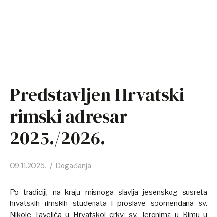
FR
DE
IT
Predstavljen Hrvatski
KO
rimski adresar
PL
2025./2026.
ES
09.11.2025.
Događanja
Po tradiciji, na kraju misnoga slavlja jesenskog susreta
hrvatskih rimskih studenata i proslave spomendana sv.
Nikole Tavelića u Hrvatskoj crkvi sv. Jeronima u Rimu u