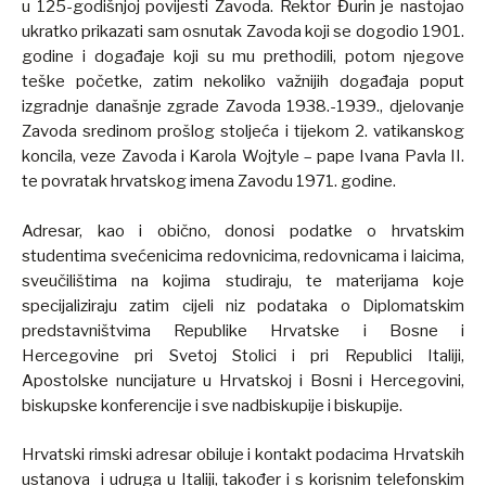
u 125-godišnjoj povijesti Zavoda. Rektor Đurin je nastojao
ukratko prikazati sam osnutak Zavoda koji se dogodio 1901.
godine i događaje koji su mu prethodili, potom njegove
teške početke, zatim nekoliko važnijih događaja poput
izgradnje današnje zgrade Zavoda 1938.-1939., djelovanje
Zavoda sredinom prošlog stoljeća i tijekom 2. vatikanskog
koncila, veze Zavoda i Karola Wojtyle – pape Ivana Pavla II.
te povratak hrvatskog imena Zavodu 1971. godine.
Adresar, kao i obično, donosi podatke o hrvatskim
studentima svećenicima redovnicima, redovnicama i laicima,
sveučilištima na kojima studiraju, te materijama koje
specijaliziraju zatim cijeli niz podataka o Diplomatskim
predstavništvima Republike Hrvatske i Bosne i
Hercegovine pri Svetoj Stolici i pri Republici Italiji,
Apostolske nuncijature u Hrvatskoj i Bosni i Hercegovini,
biskupske konferencije i sve nadbiskupije i biskupije.
Hrvatski rimski adresar obiluje i kontakt podacima Hrvatskih
ustanova i udruga u Italiji, također i s korisnim telefonskim