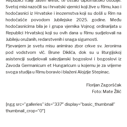
Republici Italiji Jasen Mesić te ostalo diplomatsko osoblje.
Svetoj misi nazočili su i hrvatski vjernici koji žive u Rimu, kao i
hodočasnici iz Hrvatske i inozemstva koji su došli u Rim na
hodočašće povodom Jubilejske 2025. godine. Među
hodočasnicima bila je i grupa vjernika Vojnog ordinarijata u
Republici Hrvatskoj koji su ovih dana u Rimu sudjelovali na
Jubileju oružanih, redarstvenih i snaga sigurnosti.
Pjevanjem je svetu misu animirao zbor crkve sv. Jeronima
pod vodstvom vlč. Brune Diklića, dok su u liturgijskoj
asistenciji sudjelovali salezijanski bogoslovi i bogoslovi iz
Zavoda Germanicum et Hungaricum u kojemu je za vrijeme
svoga studija u Rimu boravio i blaženi Alojzije Stepinac.
Florijan Zagorščak
Foto: Mate Žilić
[ngg src=”galleries” ids=”337″ display=”basic_thumbnail”
thumbnail_crop=”0″]