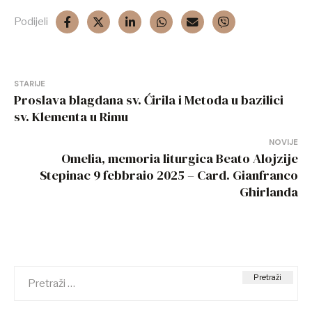
Podijeli
Navigacija
STARIJE
Proslava blagdana sv. Ćirila i Metoda u bazilici
objava
sv. Klementa u Rimu
NOVIJE
Omelia, memoria liturgica Beato Alojzije
Stepinac 9 febbraio 2025 – Card. Gianfranco
Ghirlanda
Pretraži: