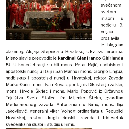
svečanom
svetom
misom u
nedjelju 9.
veljače
proslavila
je blagdan
blaženog Alojzija Stepinca u Hrvatskoj crkvi sv. Jeronima.
Misno slavlje predvodio je
kardinal Gianfranco Ghirlanda
SJ
. U koncelebraciji su bili mons. Petar Rajič, nadbiskup i
apostolski nuncij u Italiji i San Marinu i mons. Giorgio Lingua,
nadbiskup i apostolski nuncij u Hrvatskoj, rektor Zavoda
Marko Đurin, mons. Ivan Kovač, podtajnik Dikasterija za kler,
mons. Hrvoje Škrlec i mons. Mario Popović iz Državnog
Tajništva Svete Stolice, fra Miljenko Šteko, gvardijan
Međunarodnog zavoda Antonianum u Rimu, mons. Ilija
Jakovljević, generalni vikar Vojnog ordinarijata u Republici
Hrvatskoj, rektori drugih rimskih zavoda i tridesetak
svećenika na službi ili studiju u Rimu.