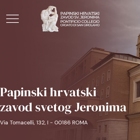
Skip
to
content
NASLOVNA
AKTUALNO
Papinski hrvatski
O ZAVODU
zavod svetog Jeronima
MISE
KONTAKT
Via Tomacelli, 132, I - 00186 ROMA
HR