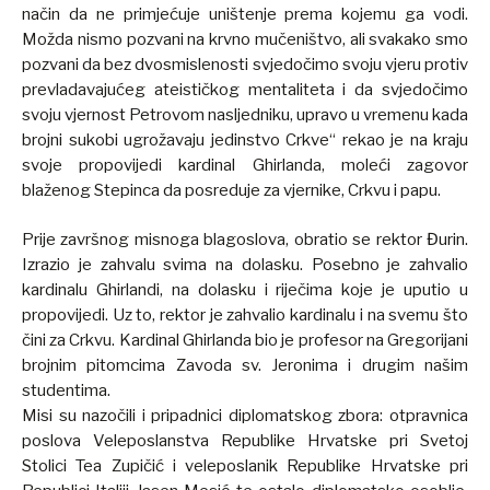
način da ne primjećuje uništenje prema kojemu ga vodi.
Možda nismo pozvani na krvno mučeništvo, ali svakako smo
pozvani da bez dvosmislenosti svjedočimo svoju vjeru protiv
prevladavajućeg ateističkog mentaliteta i da svjedočimo
svoju vjernost Petrovom nasljedniku, upravo u vremenu kada
brojni sukobi ugrožavaju jedinstvo Crkve“ rekao je na kraju
svoje propovijedi kardinal Ghirlanda, moleći zagovor
blaženog Stepinca da posreduje za vjernike, Crkvu i papu.
Prije završnog misnoga blagoslova, obratio se rektor Đurin.
Izrazio je zahvalu svima na dolasku. Posebno je zahvalio
kardinalu Ghirlandi, na dolasku i riječima koje je uputio u
propovijedi. Uz to, rektor je zahvalio kardinalu i na svemu što
čini za Crkvu. Kardinal Ghirlanda bio je profesor na Gregorijani
brojnim pitomcima Zavoda sv. Jeronima i drugim našim
studentima.
Misi su nazočili i pripadnici diplomatskog zbora: otpravnica
poslova Veleposlanstva Republike Hrvatske pri Svetoj
Stolici Tea Zupičić i veleposlanik Republike Hrvatske pri