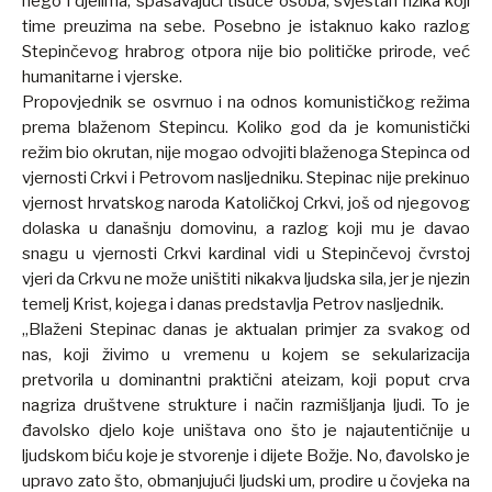
nego i djelima, spašavajući tisuće osoba, svjestan rizika koji
time preuzima na sebe. Posebno je istaknuo kako razlog
Stepinčevog hrabrog otpora nije bio političke prirode, već
humanitarne i vjerske.
Propovjednik se osvrnuo i na odnos komunističkog režima
prema blaženom Stepincu. Koliko god da je komunistički
režim bio okrutan, nije mogao odvojiti blaženoga Stepinca od
vjernosti Crkvi i Petrovom nasljedniku. Stepinac nije prekinuo
vjernost hrvatskog naroda Katoličkoj Crkvi, još od njegovog
dolaska u današnju domovinu, a razlog koji mu je davao
snagu u vjernosti Crkvi kardinal vidi u Stepinčevoj čvrstoj
vjeri da Crkvu ne može uništiti nikakva ljudska sila, jer je njezin
temelj Krist, kojega i danas predstavlja Petrov nasljednik.
„Blaženi Stepinac danas je aktualan primjer za svakog od
nas, koji živimo u vremenu u kojem se sekularizacija
pretvorila u dominantni praktični ateizam, koji poput crva
nagriza društvene strukture i način razmišljanja ljudi. To je
đavolsko djelo koje uništava ono što je najautentičnije u
ljudskom biću koje je stvorenje i dijete Božje. No, đavolsko je
upravo zato što, obmanjujući ljudski um, prodire u čovjeka na