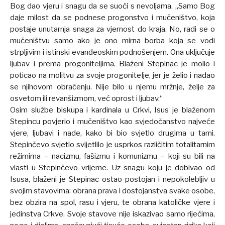
Bog dao vjeru i snagu da se suoči s nevoljama. „Samo Bog
daje milost da se podnese progonstvo i mučeništvo, koja
postaje unutarnja snaga za vjernost do kraja. No, radi se o
mučeništvu samo ako je ono mirna borba koja se vodi
strpljivim i istinski evanđeoskim podnošenjem. Ona uključuje
ljubav i prema progoniteljima. Blaženi Stepinac je molio i
poticao na molitvu za svoje progonitelje, jer je želio i nadao
se njihovom obraćenju. Nije bilo u njemu mržnje, želje za
osvetom ili revanšizmom, već oprost i ljubav.“
Osim službe biskupa i kardinala u Crkvi, Isus je blaženom
Stepincu povjerio i mučeništvo kao svjedočanstvo najveće
vjere, ljubavi i nade, kako bi bio svjetlo drugima u tami.
Stepinčevo svjetlo svijetlilo je usprkos različitim totalitarnim
režimima – nacizmu, fašizmu i komunizmu – koji su bili na
vlasti u Stepinčevo vrijeme. Uz snagu koju je dobivao od
Isusa, blaženi je Stepinac ostao postojan i nepokolebljiv u
svojim stavovima: obrana prava i dostojanstva svake osobe,
bez obzira na spol, rasu i vjeru, te obrana katoličke vjere i
jedinstva Crkve. Svoje stavove nije iskazivao samo riječima,