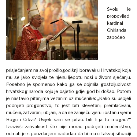
Svoju je
propovijed
kardinal
Ghirlanda
započeo
prisjećanjem na svoj prošlogodišnji boravak u Hrvatskoj koja
mu se jako svidjela te njenu ljepotu nosi u živom sjećanju.
Posebno je spomenuo kako ga se dojmila gostoljubivost
hrvatskog naroda koju je osjetio gdje god bi došao. Potom
je nastavio pitanjima vezanim uz mučenike: „Kako su uspjeli
podnijeti progonstvo, to jest biti klevetani, premlaćivani,
mučeni, zatvarani, ubijani, a da ne zaniječu vjeru i ostanu vjerni
Bogu i Crkvi? Uvijek sam se pitao: bih li ja to mogao?“
Izrazivši zahvalnost što nije morao podnijeti mučeništvo,
odmah je s pouzdanjem nadodao da bi mu u takvoj situaciji