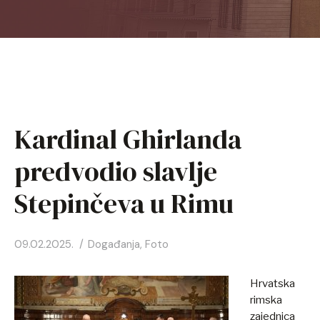
HR
EN
FR
Kardinal Ghirlanda
DE
predvodio slavlje
IT
Stepinčeva u Rimu
KO
09.02.2025.
Događanja
,
Foto
PL
Hrvatska
ES
rimska
zajednica