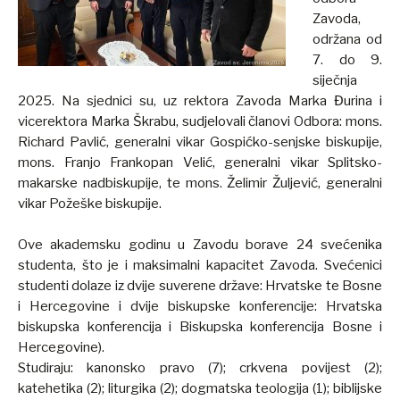
Zavoda,
održana od
7. do 9.
siječnja
2025. Na sjednici su, uz rektora Zavoda Marka Đurina i
vicerektora Marka Škrabu, sudjelovali članovi Odbora: mons.
Richard Pavlić, generalni vikar Gospićko-senjske biskupije,
mons. Franjo Frankopan Velić, generalni vikar Splitsko-
makarske nadbiskupije, te mons. Želimir Žuljević, generalni
vikar Požeške biskupije.
Ove akademsku godinu u Zavodu borave 24 svećenika
studenta, što je i maksimalni kapacitet Zavoda. Svećenici
studenti dolaze iz dvije suverene države: Hrvatske te Bosne
i Hercegovine i dvije biskupske konferencije: Hrvatska
biskupska konferencija i Biskupska konferencija Bosne i
Hercegovine).
Studiraju: kanonsko pravo (7); crkvena povijest (2);
katehetika (2); liturgika (2); dogmatska teologija (1); biblijske