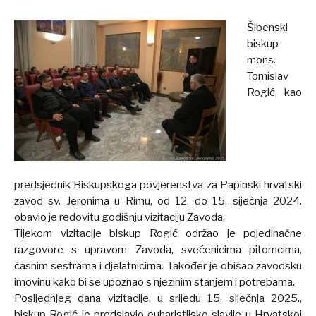
Šibenski
biskup
mons.
Tomislav
Rogić, kao
predsjednik Biskupskoga povjerenstva za Papinski hrvatski
zavod sv. Jeronima u Rimu, od 12. do 15. siječnja 2024.
obavio je redovitu godišnju vizitaciju Zavoda.
Tijekom vizitacije biskup Rogić održao je pojedinačne
razgovore s upravom Zavoda, svećenicima pitomcima,
časnim sestrama i djelatnicima. Također je obišao zavodsku
imovinu kako bi se upoznao s njezinim stanjem i potrebama.
Posljednjeg dana vizitacije, u srijedu 15. siječnja 2025.,
biskup Rogić je predslavio euharistijsko slavlje u Hrvatskoj