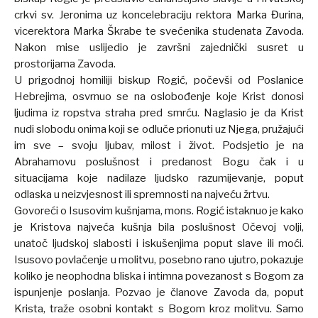
crkvi sv. Jeronima uz koncelebraciju rektora Marka Đurina,
vicerektora Marka Škrabe te svećenika studenata Zavoda.
Nakon mise uslijedio je završni zajednički susret u
prostorijama Zavoda.
U prigodnoj homiliji biskup Rogić, počevši od Poslanice
Hebrejima, osvrnuo se na oslobođenje koje Krist donosi
ljudima iz ropstva straha pred smrću. Naglasio je da Krist
nudi slobodu onima koji se odluče prionuti uz Njega, pružajući
im sve – svoju ljubav, milost i život. Podsjetio je na
Abrahamovu poslušnost i predanost Bogu čak i u
situacijama koje nadilaze ljudsko razumijevanje, poput
odlaska u neizvjesnost ili spremnosti na najveću žrtvu.
Govoreći o Isusovim kušnjama, mons. Rogić istaknuo je kako
je Kristova najveća kušnja bila poslušnost Očevoj volji,
unatoč ljudskoj slabosti i iskušenjima poput slave ili moći.
Isusovo povlačenje u molitvu, posebno rano ujutro, pokazuje
koliko je neophodna bliska i intimna povezanost s Bogom za
ispunjenje poslanja. Pozvao je članove Zavoda da, poput
Krista, traže osobni kontakt s Bogom kroz molitvu. Samo