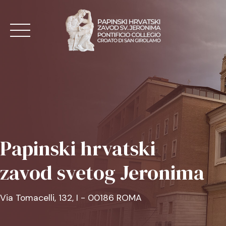
Skip
to
content
NASLOVNA
AKTUALNO
Papinski hrvatski
O ZAVODU
zavod svetog Jeronima
MISE
KONTAKT
Via Tomacelli, 132, I - 00186 ROMA
HR