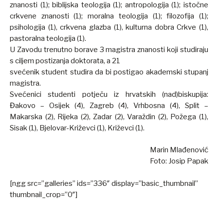
znanosti (1); biblijska teologija (1); antropologija (1); istočne
crkvene znanosti (1); moralna teologija (1); filozofija (1);
psihologija (1), crkvena glazba (1), kulturna dobra Crkve (1),
pastoralna teologija (1).
U Zavodu trenutno borave 3 magistra znanosti koji studiraju
s ciljem postizanja doktorata, a 21
svećenik student studira da bi postigao akademski stupanj
magistra.
Svećenici studenti potječu iz hrvatskih (nad)biskupija:
Đakovo – Osijek (4), Zagreb (4), Vrhbosna (4), Split –
Makarska (2), Rijeka (2), Zadar (2), Varaždin (2), Požega (1),
Sisak (1), Bjelovar-Križevci (1), Križevci (1).
Marin Mlađenović
Foto: Josip Papak
[ngg src=”galleries” ids=”336″ display=”basic_thumbnail”
thumbnail_crop=”0″]