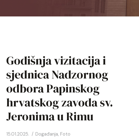
HR
EN
FR
Godišnja vizitacija i
DE
sjednica Nadzornog
IT
odbora Papinskog
KO
hrvatskog zavoda sv.
PL
Jeronima u Rimu
ES
15.01.2025.
Događanja
,
Foto