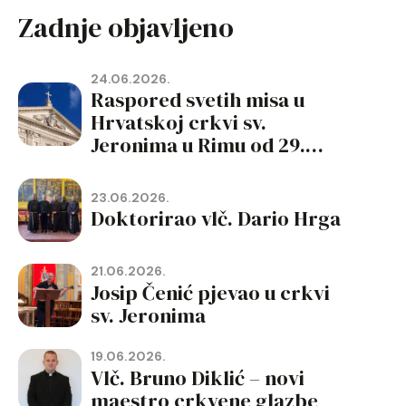
Zadnje objavljeno
24.06.2026.
Raspored svetih misa u
Hrvatskoj crkvi sv.
Jeronima u Rimu od 29.
lipnja do 19. rujna 2026.
23.06.2026.
Doktorirao vlč. Dario Hrga
21.06.2026.
Josip Čenić pjevao u crkvi
sv. Jeronima
19.06.2026.
Vlč. Bruno Diklić – novi
maestro crkvene glazbe