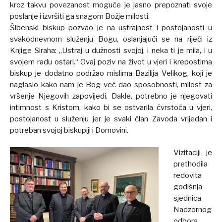
kroz takvu povezanost moguće je jasno prepoznati svoje
poslanje i izvršiti ga snagom Božje milosti.
Šibenski biskup pozvao je na ustrajnost i postojanosti u
svakodnevnom služenju Bogu, oslanjajući se na riječi iz
Knjige Siraha: „Ustraj u dužnosti svojoj, i neka ti je mila, i u
svojem radu ostari.“ Ovaj poziv na život u vjeri i krepostima
biskup je dodatno podržao mislima Bazilija Velikog, koji je
naglasio kako nam je Bog već dao sposobnosti, milost za
vršenje Njegovih zapovijedi. Dakle, potrebno je njegovati
intimnost s Kristom, kako bi se ostvarila čvrstoća u vjeri,
postojanost u služenju jer je svaki član Zavoda vrijedan i
potreban svojoj biskupiji i Domovini.
Vizitaciji je
prethodila
redovita
godišnja
sjednica
Nadzornog
odbora