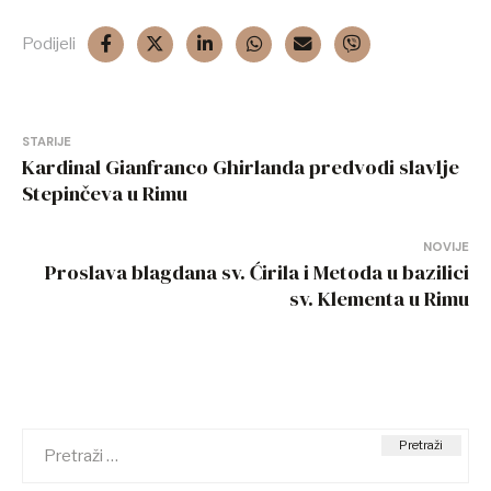
Podijeli
Navigacija
STARIJE
Kardinal Gianfranco Ghirlanda predvodi slavlje
objava
Stepinčeva u Rimu
NOVIJE
Proslava blagdana sv. Ćirila i Metoda u bazilici
sv. Klementa u Rimu
Pretraži: