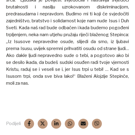
srca.“ Ljudska je povijest svjedočila i nastavlja svjedoči
brutalnosti i nasilju uzrokovanom diskriminacijom,
predrasudama i nepravdom. Budimo mi ti koji će svjedočiti
zajedništvo, bratstvo i solidarnost koje nam nude Isus i Duh
Sveti. Kada naš rad bude odbačen i kada budemo pogođeni
trpljenjem, neka nam utjehu pružaju riječi blaženog Stepinca:
„Iz Isusove nepravedne osude, slijedi da smo, iz ljubavi
prema Isusu, uvijek spremni prihvatiti osudu od strane ljudi…
Ako dakle ljudi nepravedno sude o tebi, a pogotovo ako bi
se desilo ikada, da budeš sudski osuđen radi tvoje vjernosti
Kristu, raduj se i veseli se i, jer Isus trpi u tebi! … Kad se s
Isusom trpi, onda sve biva lako!“ Blaženi Alojzije Stepinče,
moli za nas.
Podijeli