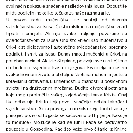
svoj način pokazuje značenje nasljedovanja Isusa. Dopustite
mi da podijelim nekoliko točaka za naše razmatranje.
U prvom redu, mučeništvo se sastoji od davanja
svjedočanstva za Isusa. Često mislimo da mučeništvo znači
trpjeti i umrijeti. Ali nije svako trpljenje povezano sa
svjedočanstvom za Isusa. Ono što vrijedi kao mučeništvo u
Crkvi jest djelotvorno i autentično svjedočanstvo, spremno
podnijeti i smrt za Isusa. Danas mnogi mučenici u Crkvi, na
poseban način bl. Alojzije Stepinac, pozivaju sve nas krštene
da budemo svjedoci Isusa i njegova Evanđelja u našem
svakodnevnom životu u obitelji, u školi, na radnom mjestu, u
upravljanju državama, u umjetnosti, u znanosti, u poslovnom
svijetu i na društvenim mrežama. Budite otvoreni patnjama
koje mogu proizaći iz vašeg svjedočenja Isusa Krista. Onaj
tko odbacuje Krista i njegovo Evanđelje, odbija također i
svjedočanstvo. Ali za pravoga mučenika, svjedočiti Isusa je
puno jači poziv od toga da se sačuvamo od trpljenja. Kako je
to moguće? Moguće je kad se ljubi i kada se bezuvjetno
pouzdaje u Gospodina. Kao što kaže prvo čitanje iz Knjige