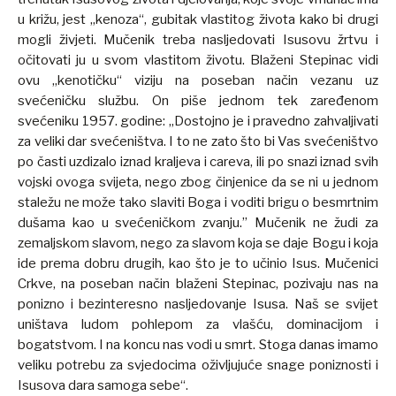
u križu, jest „kenoza“, gubitak vlastitog života kako bi drugi
mogli živjeti. Mučenik treba nasljedovati Isusovu žrtvu i
očitovati ju u svom vlastitom životu. Blaženi Stepinac vidi
ovu „kenotičku“ viziju na poseban način vezanu uz
svećeničku službu. On piše jednom tek zaređenom
svećeniku 1957. godine: „Dostojno je i pravedno zahvaljivati
za veliki dar svećeništva. I to ne zato što bi Vas svećeništvo
po časti uzdizalo iznad kraljeva i careva, ili po snazi iznad svih
vojski ovoga svijeta, nego zbog činjenice da se ni u jednom
staležu ne može tako slaviti Boga i voditi brigu o besmrtnim
dušama kao u svećeničkom zvanju.” Mučenik ne žudi za
zemaljskom slavom, nego za slavom koja se daje Bogu i koja
ide prema dobru drugih, kao što je to učinio Isus. Mučenici
Crkve, na poseban način blaženi Stepinac, pozivaju nas na
ponizno i bezinteresno nasljedovanje Isusa. Naš se svijet
uništava ludom pohlepom za vlašću, dominacijom i
bogatstvom. I na koncu nas vodi u smrt. Stoga danas imamo
veliku potrebu za svjedocima oživljujuće snage poniznosti i
Isusova dara samoga sebe“.