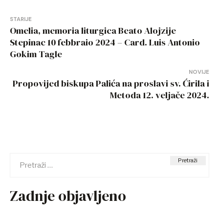
Navigacija
STARIJE
Omelia, memoria liturgica Beato Alojzije
objava
Stepinac 10 febbraio 2024 – Card. Luis Antonio
Gokim Tagle
NOVIJE
Propovijed biskupa Palića na proslavi sv. Ćirila i
Metoda 12. veljače 2024.
Pretraži:
Zadnje objavljeno