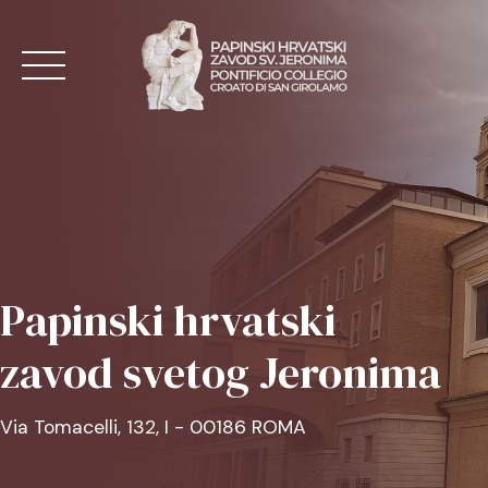
Skip
to
content
NASLOVNA
AKTUALNO
Papinski hrvatski
O ZAVODU
zavod svetog Jeronima
MISE
KONTAKT
Via Tomacelli, 132, I - 00186 ROMA
HR