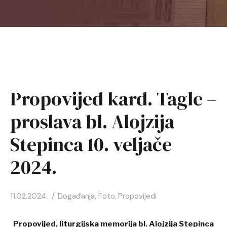
HR
EN
FR
Propovijed kard. Tagle –
DE
proslava bl. Alojzija
IT
Stepinca 10. veljače
KO
2024.
PL
11.02.2024.
Događanja
,
Foto
,
Propovijedi
ES
Propovijed, liturgijska memorija bl. Alojzija Stepinca