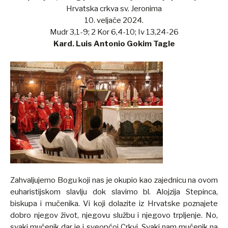
Hrvatska crkva sv. Jeronima
10. veljače 2024.
Mudr 3,1-9; 2 Kor 6,4-10; Iv 13,24-26
Kard. Luis Antonio Gokim Tagle
Zahvaljujemo Bogu koji nas je okupio kao zajednicu na ovom
euharistijskom slavlju dok slavimo bl. Alojzija Stepinca,
biskupa i mučenika. Vi koji dolazite iz Hrvatske poznajete
dobro njegov život, njegovu službu i njegovo trpljenje. No,
svaki mučenik dar je i sveopćoj Crkvi. Svaki nam mučenik na