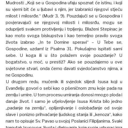
Mudrosti: „Koji se u Gospodina ufaju spoznat će istinu, i koji
su vjerni bit će u ljubavi s njim, jer izabranici njegovi stječu
milost i milosrđe.“ (Mudr 3, 9). Pouzdajući se u Gospodina i
povjeravajući se njegovoj milosti i milosrđu, mogu se
oduprijeti svakom protivljenju i trpljenju. Blaženi Stepinac je
kao moto svoga biskupstva i kao temeljno pravilo svoga
života izabrao „In te Domine speravi“ – U Tebe se,
Gospodine, uzdam! iz Psalma 31. Pokušajmo ispitati sami
sebe. U koga ili u što polažem svoje pouzdanje? U
bogatstvo, u moć, u prestiž? Ako se pouzdajemo u ove
svjetovne stvari, onda ćemo davati svjedočanstvo njima, a
ne Gospodinu.
U drugom redu, mučenik ili svjedok slijedi Isusa koji u
Evanđelju govori o sebi kao o pšeničnom zrnu koje pada na
zemlju i umire. U tom procesu umiranja donosi mnogo ploda i
daruje život. I samo je utjelovljenje Isusa Krista bilo jedno
„padanje na zemlju“, oplijenjivanje i oslobađanje od svoje
slave i ponizno prihvaćanje ljudskog stanja ili „kenoza“, kako
nam to opisuje Sv. Pavao u svojoj Poslanici Filipljanima. Svaki
trenutak Isusovog života i djelovanja, koje svoje vrhunac ima