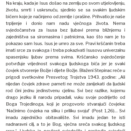
Na kraju, kada je Isus došao na zemlju po svom utjelovljenju,
životu, smrti i uskrsnuću, sjedinio se sa svakim ljudskim
bićem koje je načinjeno od zemlje i prašine. Prihvatio je naše
trpljenje i donio nam nadu vječnoga života. Nema
svjedočanstva za Isusa bez ljubavi prema bližnjemu i
zajedništva sa siromasima i patnicima, kao što nam je to
pokazao sam Isus. Isus je umro za sve. Pravi kršćanin treba
imati srce za svakoga i treba pokazivati Isusovu univerzalnu
spasenjsku ljubav prema svima. Kršćansko svjedočenje
potvrđuje vrijednost svakoga ljudskoga bića jer je svaki
čovjek stvorenje Božje i dijete Božje. Blaženi Stepinac reče u
prigodi svetkovine Presvetog Trojstva 1943. godine: „Ali
nijedan čovjek zdrave pameti ne može zanijekati da ljudski
rod čini jednu jedinstvenu cjelinu. Svi bez razlike, kojemu
drago jeziku ili narodu pripadali, vuku svoje podrijetlo od
Boga Trojedinoga, koji je progovorio stvarajući čovjeka:
‘Načinimo čovjeka na sliku i priliku svoju!’ (Post 1,26)… Svi
imadu zajedničko obitavalište. Svi imadu jedan te isti
nadnaravni cilj, a to je Bog, vječna sreća svakog ljudskog